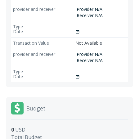
Provider N/A
Receiver N/A
date_range
Not Available
Provider N/A
Receiver N/A
date_range
Budget
0
USD
Total Budget