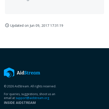
Updated on
Jun 09, 2017 17:31:19
access_time
© 2026 AidStream. All rights reserved.
For queries, suggestions, shoot us an
email at
support@aidstream.org
INSIDE AIDSTREAM