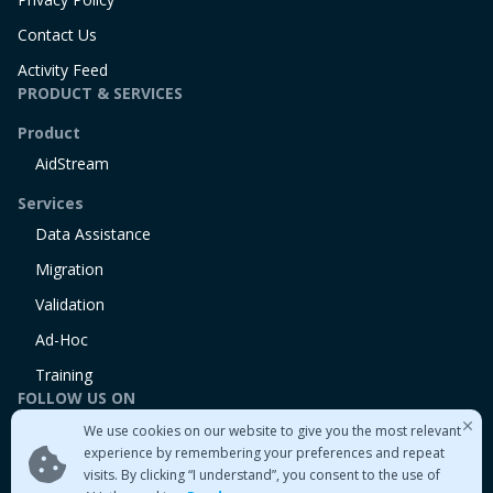
Contact Us
Activity Feed
PRODUCT & SERVICES
Product
AidStream
Services
Data Assistance
Migration
Validation
Ad-Hoc
Training
FOLLOW US ON
We use cookies on our website to give you the most relevant
Linkedin
experience by remembering your preferences and repeat
Twitter
visits. By clicking “I understand”, you consent to the use of
Medium