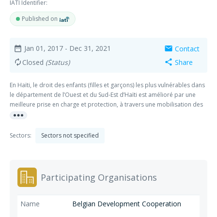
IATI Identifier:
Published on
Jan 01, 2017
- Dec 31, 2021
Contact
date_range
mail
Closed
(Status)
Share
autorenew
share
En Haïti, le droit des enfants (filles et garçons) les plus vulnérables dans
le département de l’Ouest et du Sud-Est d’Haïti est amélioré par une
meilleure prise en charge et protection, à travers une mobilisation des
more_horiz
acteurs clés de leurs communautés Au Pérou, le droit des enfants et
adolescents (filles et garçons) des communautés défavorisées à
Cajamarca et San Juan (Lima) est amélioré par une meilleure prise en
Sectors:
Sectors not specified
charge et protection, à travers une mobilisation des acteurs clés de
leurs communautés En Belgique, le Droit à la Participation et
l’Engagement Citoyen des enfants (filles et garçons) sont renforcés
Participating Organisations
Belgian Development Cooperation