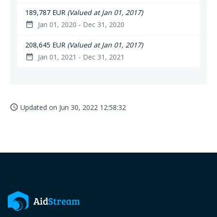
189,787 EUR
(Valued at Jan 01, 2017)
Jan 01, 2020 - Dec 31, 2020
date_range
208,645 EUR
(Valued at Jan 01, 2017)
Jan 01, 2021 - Dec 31, 2021
date_range
Updated on
Jun 30, 2022 12:58:32
access_time