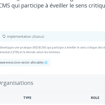
S qui participe à éveiller le sens critiqu
Implementation
(Status)
autorenew
éveloppe une pratique d’ED/ECMS qui participe à éveiller le sens critique des él
inental (CETRI) et le Monde selon les Femmes
wareness (non-sector allocable)
Organisations
TYPE
ROLE