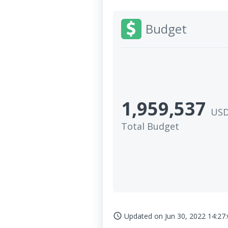
Budget
1,959,537
US
Total Budget
Updated on
Jun 30, 2022 14:27
access_time