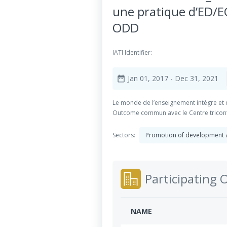
une pratique d’ED/ECM
ODD
IATI Identifier:
Jan 01, 2017
- Dec 31, 2021
date_range
Le monde de l’enseignement intègre et d
Outcome commun avec le Centre tricont
Sectors:
Promotion of development a
Participating 
NAME