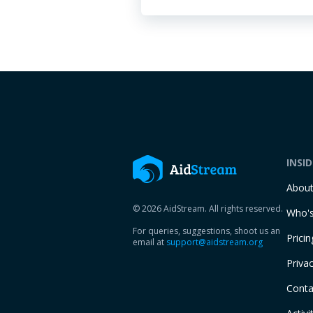
INSI
Abou
© 2026 AidStream. All rights reserved.
Who's
For queries, suggestions, shoot us an
Pricin
email at
support@aidstream.org
Privac
Conta