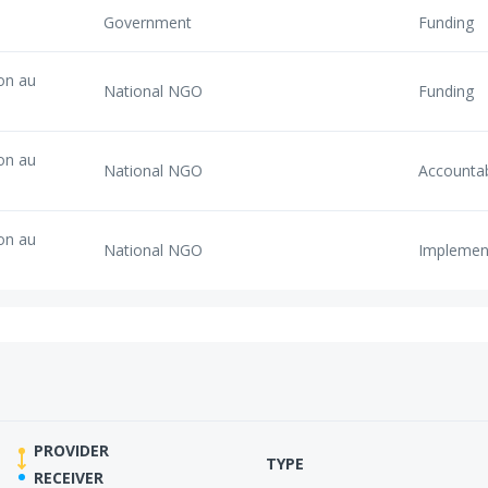
Government
Funding
on au
National NGO
Funding
on au
National NGO
Accounta
on au
National NGO
Implemen
PROVIDER
TYPE
RECEIVER