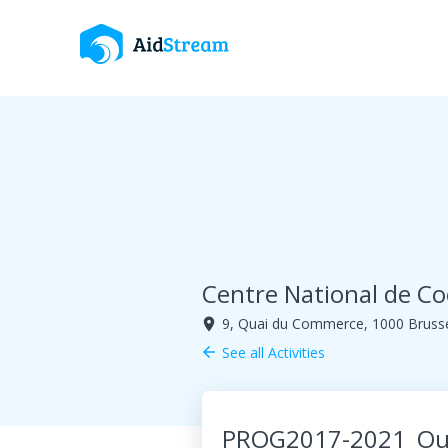
Centre National de C
9, Quai du Commerce, 1000 Bruss
room
See all Activities
arrow_back
PROG2017-2021_
Ou