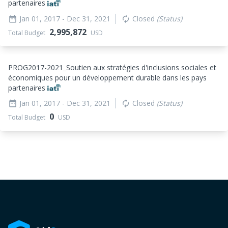
partenaires
Jan 01, 2017
- Dec 31, 2021
Closed
(Status)
date_range
autorenew
2,995,872
Total Budget
USD
PROG2017-2021_
Soutien aux stratégies d'inclusions sociales et
économiques pour un développement durable dans les pays
partenaires
Jan 01, 2017
- Dec 31, 2021
Closed
(Status)
date_range
autorenew
0
Total Budget
USD