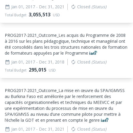
Jan 01, 2017
- Dec 31, 2021
Closed
(Status)
date_range
autorenew
3,055,513
Total Budget
USD
PROG2017-2021_
Outcome_
Les acquis du Programme de 2008
à 2016 sur les plans pédagogique, technique et managérial ont
été consolidés dans les trois structures nationales de formation
de formateurs appuyées par le Programme
Jan 01, 2017
- Dec 31, 2018
Closed
(Status)
date_range
autorenew
295,015
Total Budget
USD
PROG2017-2021_
Outcome_
La mise en œuvre du SPA/IGMVSS
au Burkina Faso est améliorée par le renforcement des
capacités organisationnelles et techniques du MEEVCC et par
une expérimentation du processus de mise en œuvre du
SPA/IGMVSS au niveau d’une commune pilote pour mettre à
l’échelle la GDT et en prenant en compte le genre
Jan 01, 2017
- Dec 31, 2021
Closed
(Status)
date_range
autorenew