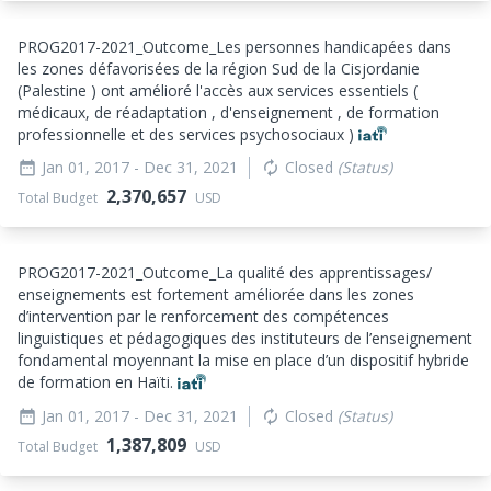
PROG2017-2021_
Outcome_
Les personnes handicapées dans
les zones défavorisées de la région Sud de la Cisjordanie
(Palestine ) ont amélioré l'accès aux services essentiels (
médicaux, de réadaptation , d'enseignement , de formation
professionnelle et des services psychosociaux )
Jan 01, 2017
- Dec 31, 2021
Closed
(Status)
date_range
autorenew
2,370,657
Total Budget
USD
PROG2017-2021_
Outcome_
La qualité des apprentissages/
enseignements est fortement améliorée dans les zones
d’intervention par le renforcement des compétences
linguistiques et pédagogiques des instituteurs de l’enseignement
fondamental moyennant la mise en place d’un dispositif hybride
de formation en Haïti.
Jan 01, 2017
- Dec 31, 2021
Closed
(Status)
date_range
autorenew
1,387,809
Total Budget
USD