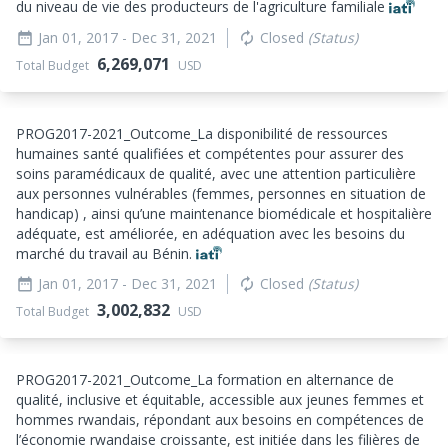
du niveau de vie des producteurs de l'agriculture familiale
Jan 01, 2017
- Dec 31, 2021
Closed
(Status)
date_range
autorenew
6,269,071
Total Budget
USD
PROG2017-2021_
Outcome_
La disponibilité de ressources
humaines santé qualifiées et compétentes pour assurer des
soins paramédicaux de qualité, avec une attention particulière
aux personnes vulnérables (femmes, personnes en situation de
handicap) , ainsi qu’une maintenance biomédicale et hospitalière
adéquate, est améliorée, en adéquation avec les besoins du
marché du travail au Bénin.
Jan 01, 2017
- Dec 31, 2021
Closed
(Status)
date_range
autorenew
3,002,832
Total Budget
USD
PROG2017-2021_
Outcome_
La formation en alternance de
qualité, inclusive et équitable, accessible aux jeunes femmes et
hommes rwandais, répondant aux besoins en compétences de
l’économie rwandaise croissante, est initiée dans les filières de