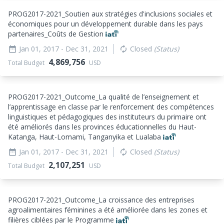
PROG2017-2021_
Soutien aux stratégies d'inclusions sociales et
économiques pour un développement durable dans les pays
partenaires_
Coûts de Gestion
Jan 01, 2017
- Dec 31, 2021
Closed
(Status)
date_range
autorenew
4,869,756
Total Budget
USD
PROG2017-2021_
Outcome_
La qualité de l’enseignement et
l’apprentissage en classe par le renforcement des compétences
linguistiques et pédagogiques des instituteurs du primaire ont
été améliorés dans les provinces éducationnelles du Haut-
Katanga, Haut-Lomami, Tanganyika et Lualaba
Jan 01, 2017
- Dec 31, 2021
Closed
(Status)
date_range
autorenew
2,107,251
Total Budget
USD
PROG2017-2021_
Outcome_
La croissance des entreprises
agroalimentaires féminines a été améliorée dans les zones et
filières ciblées par le Programme