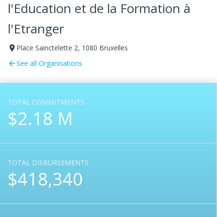
l'Education et de la Formation à
l'Etranger
Place Sainctelette 2, 1080 Bruxelles
room
See all Organisations
arrow_back
TOTAL COMMITMENTS
$2.18 M
TOTAL DISBURSEMENTS
$418,340