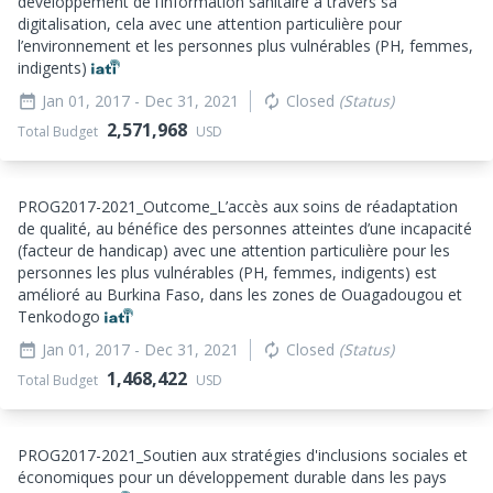
développement de l’information sanitaire à travers sa
digitalisation, cela avec une attention particulière pour
l’environnement et les personnes plus vulnérables (PH, femmes,
indigents)
Jan 01, 2017
- Dec 31, 2021
Closed
(Status)
date_range
autorenew
2,571,968
Total Budget
USD
PROG2017-2021_
Outcome_
L’accès aux soins de réadaptation
de qualité, au bénéfice des personnes atteintes d’une incapacité
(facteur de handicap) avec une attention particulière pour les
personnes les plus vulnérables (PH, femmes, indigents) est
amélioré au Burkina Faso, dans les zones de Ouagadougou et
Tenkodogo
Jan 01, 2017
- Dec 31, 2021
Closed
(Status)
date_range
autorenew
1,468,422
Total Budget
USD
PROG2017-2021_
Soutien aux stratégies d'inclusions sociales et
économiques pour un développement durable dans les pays