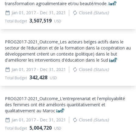
transformation agroalimentaire et/ou beauté/mode.
Jan 01, 2017
- Dec 31, 2021
Closed
(Status)
date_range
autorenew
3,507,519
Total Budget
USD
PROG2017-2021_
Outcome_
Les acteurs belges actifs dans le
secteur de l’éducation et de la formation dans la coopération au
développement créent un contexte (politique) dans le but
d'améliorer les interventions d'éducation dans le Sud
Jan 01, 2017
- Dec 31, 2021
Closed
(Status)
date_range
autorenew
342,428
Total Budget
USD
PROG2017-2021_
Outcome_
L’entreprenariat et l'employabilité
des femmes ont été améliorés quantitativement et
qualitativement au Maroc
Jan 01, 2017
- Dec 31, 2021
Closed
(Status)
date_range
autorenew
5,004,720
Total Budget
USD