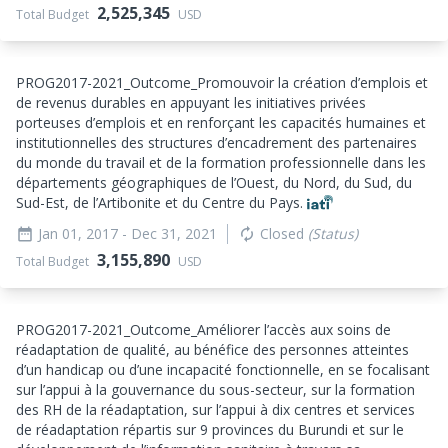
2,525,345
Total Budget
USD
PROG2017-2021_
Outcome_
Promouvoir la création d’emplois et
de revenus durables en appuyant les initiatives privées
porteuses d’emplois et en renforçant les capacités humaines et
institutionnelles des structures d’encadrement des partenaires
du monde du travail et de la formation professionnelle dans les
départements géographiques de l’Ouest, du Nord, du Sud, du
Sud-Est, de l’Artibonite et du Centre du Pays.
Jan 01, 2017
- Dec 31, 2021
Closed
(Status)
date_range
autorenew
3,155,890
Total Budget
USD
PROG2017-2021_
Outcome_
Améliorer l’accès aux soins de
réadaptation de qualité, au bénéfice des personnes atteintes
d’un handicap ou d’une incapacité fonctionnelle, en se focalisant
sur l’appui à la gouvernance du sous-secteur, sur la formation
des RH de la réadaptation, sur l’appui à dix centres et services
de réadaptation répartis sur 9 provinces du Burundi et sur le